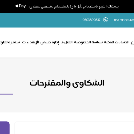
يمكنك التبرع باستخدام (أبل باي) باستخدام متصفح سفاري
0503800337
majmahquran
رع
الحسابات البنكية
سياسة الخصوصية
اتصل بنا
إدارة حسابي
الإهداءات
استمارة تطوع
الشكاوى والمقترحات