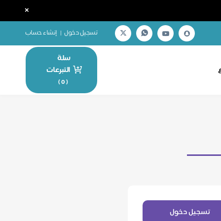
×
تسجيل دخول
|
إنشاء حساب
سلة
التبرعات
)
0
(
تسجيل دخول