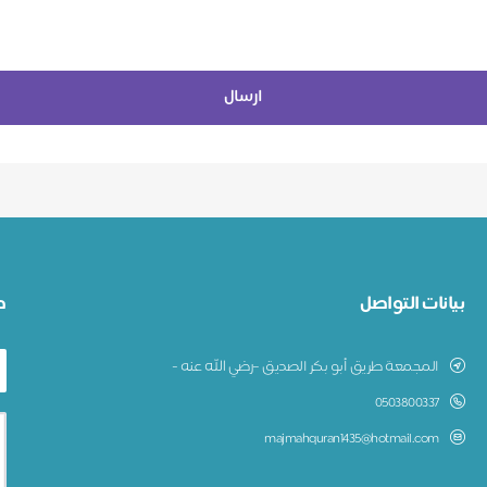
ارسال
بيانات التواصل
ط
المجمعة طريق أبو بكر الصديق –رضي الله عنه -
0503800337
majmahquran1435@hotmail.com