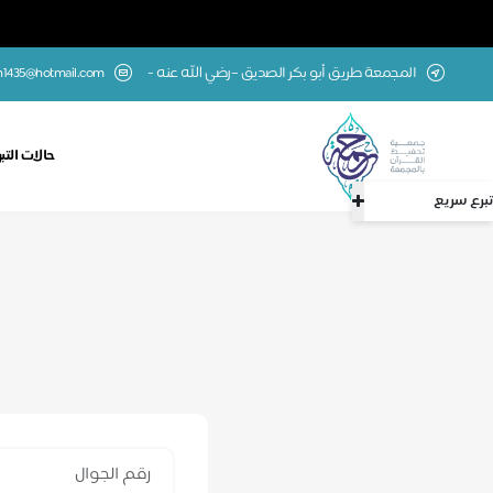
المجمعة طريق أبو بكر الصديق –رضي الله عنه -
1435@hotmail.com
حالات التب
تبرع سريع