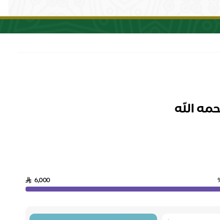
مه الله
6,000