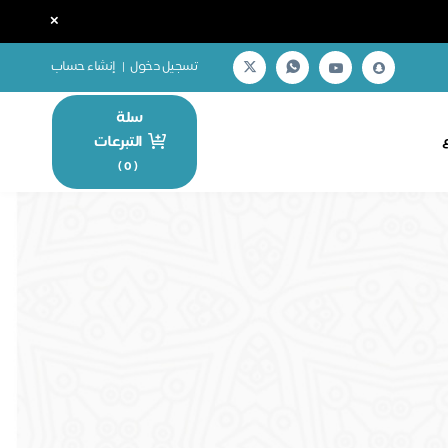
×
تسجيل دخول
|
إنشاء حساب
سلة
التبرعات
)
0
(