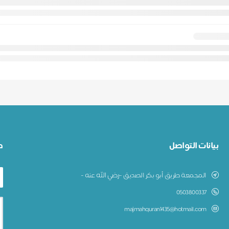
بيانات التواصل
ط
المجمعة طريق أبو بكر الصديق –رضي الله عنه -
0503800337
majmahquran1435@hotmail.com