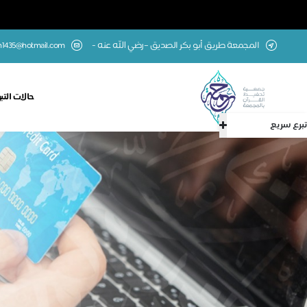
المجمعة طريق أبو بكر الصديق –رضي الله عنه -
1435@hotmail.com
حالات التب
تبرع سريع