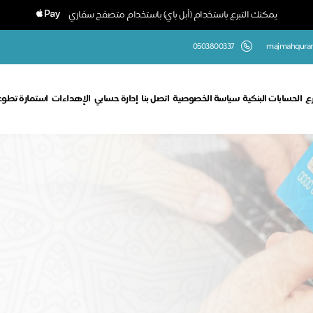
يمكنك التبرع باستخدام (أبل باي) باستخدام متصفح سفاري
0503800337
majmahquran
رع
الحسابات البنكية
سياسة الخصوصية
اتصل بنا
إدارة حسابي
الإهداءات
استمارة تطوع